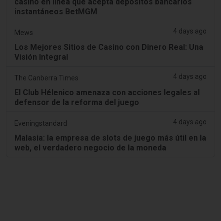
casino en línea que acepta depósitos bancarios
instantáneos BetMGM
4 days ago
Mews
Los Mejores Sitios de Casino con Dinero Real: Una
Visión Integral
4 days ago
The Canberra Times
El Club Hélenico amenaza con acciones legales al
defensor de la reforma del juego
4 days ago
Eveningstandard
Malasia: la empresa de slots de juego más útil en la
web, el verdadero negocio de la moneda