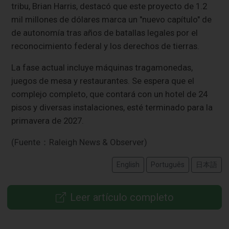
tribu, Brian Harris, destacó que este proyecto de 1.2
mil millones de dólares marca un "nuevo capítulo" de
de autonomía tras años de batallas legales por el
reconocimiento federal y los derechos de tierras.
La fase actual incluye máquinas tragamonedas,
juegos de mesa y restaurantes. Se espera que el
complejo completo, que contará con un hotel de 24
pisos y diversas instalaciones, esté terminado para la
primavera de 2027.
(Fuente：Raleigh News & Observer)
English
Português
日本語
Leer artículo completo