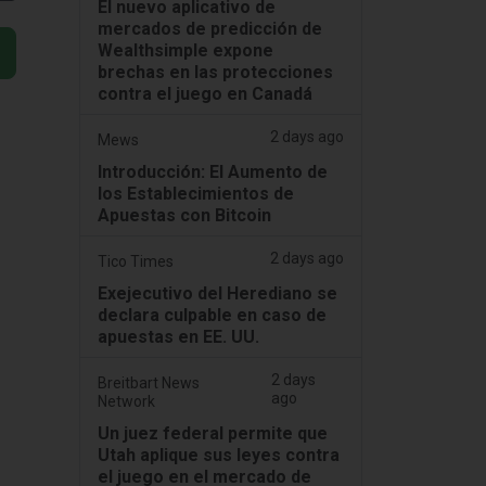
El nuevo aplicativo de
mercados de predicción de
Wealthsimple expone
brechas en las protecciones
contra el juego en Canadá
2 days ago
Mews
Introducción: El Aumento de
los Establecimientos de
Apuestas con Bitcoin
2 days ago
Tico Times
Exejecutivo del Herediano se
declara culpable en caso de
apuestas en EE. UU.
2 days
Breitbart News
ago
Network
Un juez federal permite que
Utah aplique sus leyes contra
el juego en el mercado de