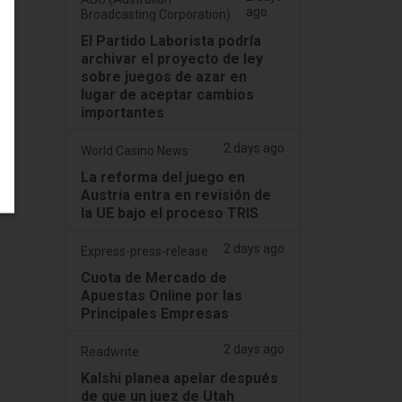
ago
Broadcasting Corporation)
El Partido Laborista podría
archivar el proyecto de ley
sobre juegos de azar en
lugar de aceptar cambios
importantes
2 days ago
World Casino News
La reforma del juego en
Austria entra en revisión de
la UE bajo el proceso TRIS
2 days ago
Express-press-release
Cuota de Mercado de
Apuestas Online por las
Principales Empresas
2 days ago
Readwrite
Kalshi planea apelar después
de que un juez de Utah