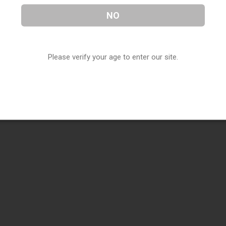
NO
Please verify your age to enter our site.