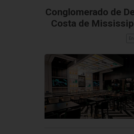
Conglomerado de Det
Costa de Mississip
En