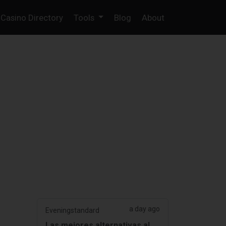
Casino Directory
Tools
Blog
About
a day ago
Eveningstandard
Las mejores alternativas al