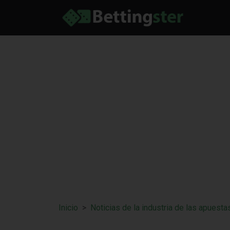
Inicio
Noticias de la industria de las apuesta