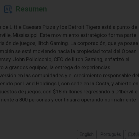
Resumen
 de Little Caesars Pizza y los Detroit Tigers está a punto de
erville, Mississippi. Este movimiento estratégico forma parte
isión de juegos, Ilitch Gaming. La corporación, que ya posee
también se está moviendo hacia la propiedad total del Ocean
rsey. John Policicchio, CEO de Ilitch Gaming, enfatizó el
 a grandes equipos, la entrega de experiencias
nversión en las comunidades y el crecimiento responsable de
nido por Land Holdings I, con sede en la Costa, y abierto en
uestos de juegos, con $18 millones regresando a D'Iberville.
mente a 800 personas y continuará operando normalmente
English
Português
日本