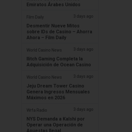
Emiratos Árabes Unidos
3 days ago
Film Daily
Desmentir Nueve Mitos
sobre IDs de Casino – Ahorra
Ahora – Film Daily
3 days ago
World Casino News
Ilitch Gaming Completa la
Adquisición de Ocean Casino
3 days ago
World Casino News
Jeju Dream Tower Casino
Genera Ingresos Mensuales
Máximos en 2026
3 days ago
Wrfa Radio
NYS Demanda a Kalshi por
Operar una Operación de
Apuestas Ilegal