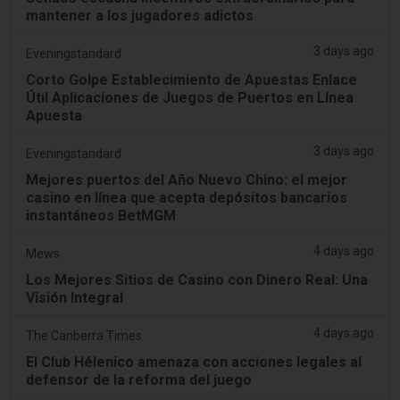
mantener a los jugadores adictos
3 days ago
Eveningstandard
Corto Golpe Establecimiento de Apuestas Enlace
Útil Aplicaciones de Juegos de Puertos en Línea
Apuesta
3 days ago
Eveningstandard
Mejores puertos del Año Nuevo Chino: el mejor
casino en línea que acepta depósitos bancarios
instantáneos BetMGM
4 days ago
Mews
Los Mejores Sitios de Casino con Dinero Real: Una
Visión Integral
4 days ago
The Canberra Times
El Club Hélenico amenaza con acciones legales al
defensor de la reforma del juego