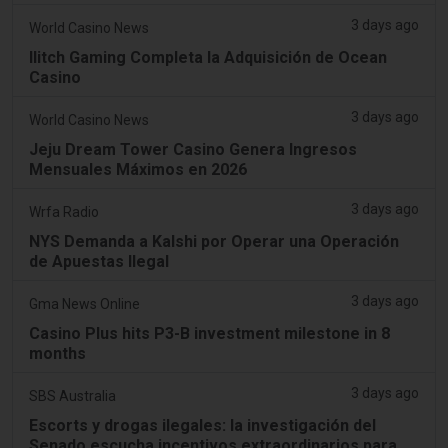
3 days ago
World Casino News
Ilitch Gaming Completa la Adquisición de Ocean
Casino
3 days ago
World Casino News
Jeju Dream Tower Casino Genera Ingresos
Mensuales Máximos en 2026
3 days ago
Wrfa Radio
NYS Demanda a Kalshi por Operar una Operación
de Apuestas Ilegal
3 days ago
Gma News Online
Casino Plus hits P3-B investment milestone in 8
months
3 days ago
SBS Australia
Escorts y drogas ilegales: la investigación del
Senado escucha incentivos extraordinarios para