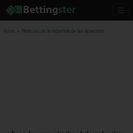
Inicio
Noticias de la industria de las apuestas