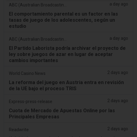
a day ago
ABC (Australian Broadcasting Corporation)
El comportamiento parental es un factor en las
tasas de juego de los adolescentes, según un
estudio
a day ago
ABC (Australian Broadcasting Corporation)
El Partido Laborista podría archivar el proyecto de
ley sobre juegos de azar en lugar de aceptar
cambios importantes
2 days ago
World Casino News
La reforma del juego en Austria entra en revisión
de la UE bajo el proceso TRIS
2 days ago
Express-press-release
Cuota de Mercado de Apuestas Online por las
Principales Empresas
2 days ago
Readwrite