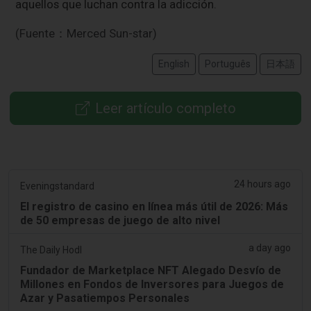
aquellos que luchan contra la adicción.
(Fuente：Merced Sun-star)
English
Português
日本語
Leer artículo completo
24 hours ago
Eveningstandard
El registro de casino en línea más útil de 2026: Más
de 50 empresas de juego de alto nivel
a day ago
The Daily Hodl
Fundador de Marketplace NFT Alegado Desvío de
Millones en Fondos de Inversores para Juegos de
Azar y Pasatiempos Personales