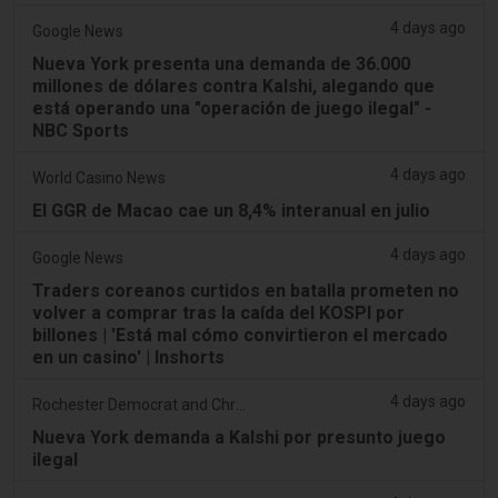
4 days ago
Google News
Nueva York presenta una demanda de 36.000
millones de dólares contra Kalshi, alegando que
está operando una "operación de juego ilegal" -
NBC Sports
4 days ago
World Casino News
El GGR de Macao cae un 8,4% interanual en julio
4 days ago
Google News
Traders coreanos curtidos en batalla prometen no
volver a comprar tras la caída del KOSPI por
billones | 'Está mal cómo convirtieron el mercado
en un casino' | Inshorts
4 days ago
Rochester Democrat and Chronicle
Nueva York demanda a Kalshi por presunto juego
ilegal