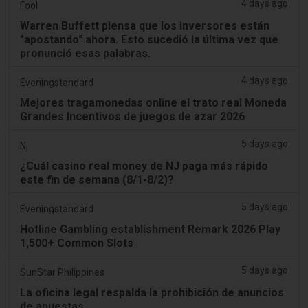
4 days ago
Fool
Warren Buffett piensa que los inversores están
"apostando" ahora. Esto sucedió la última vez que
pronunció esas palabras.
4 days ago
Eveningstandard
Mejores tragamonedas online el trato real Moneda
Grandes Incentivos de juegos de azar 2026
5 days ago
Nj
¿Cuál casino real money de NJ paga más rápido
este fin de semana (8/1-8/2)?
5 days ago
Eveningstandard
Hotline Gambling establishment Remark 2026 Play
1,500+ Common Slots
5 days ago
SunStar Philippines
La oficina legal respalda la prohibición de anuncios
de apuestas