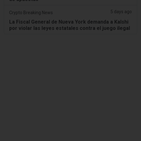
5 days ago
Crypto Breaking News
La Fiscal General de Nueva York demanda a Kalshi
por violar las leyes estatales contra el juego ilegal