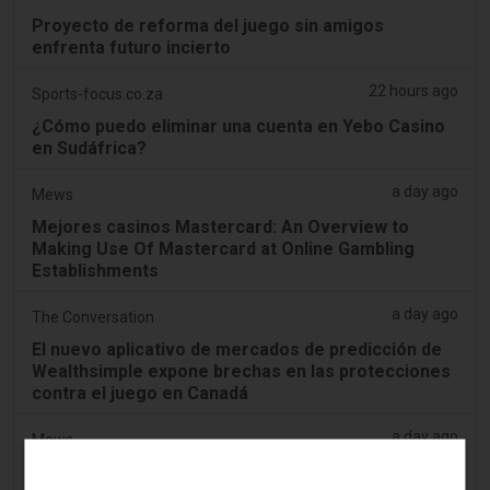
Proyecto de reforma del juego sin amigos
enfrenta futuro incierto
22 hours ago
Sports-focus.co.za
¿Cómo puedo eliminar una cuenta en Yebo Casino
en Sudáfrica?
a day ago
Mews
Mejores casinos Mastercard: An Overview to
Making Use Of Mastercard at Online Gambling
Establishments
a day ago
The Conversation
El nuevo aplicativo de mercados de predicción de
Wealthsimple expone brechas en las protecciones
contra el juego en Canadá
a day ago
Mews
Introducción: El Aumento de los Establecimientos