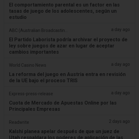
El comportamiento parental es un factor en las
tasas de juego de los adolescentes, según un
estudio
a day ago
ABC (Australian Broadcasting Corporation)
El Partido Laborista podría archivar el proyecto de
ley sobre juegos de azar en lugar de aceptar
cambios importantes
a day ago
World Casino News
La reforma del juego en Austria entra en revisión
de la UE bajo el proceso TRIS
a day ago
Express-press-release
Cuota de Mercado de Apuestas Online por las
Principales Empresas
2 days ago
Readwrite
Kalshi planea apelar después de que un juez de
Utah respaldara los poderes de aplicación de las