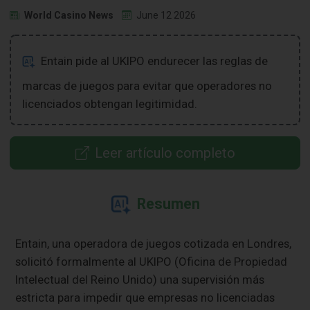
World Casino News
June 12 2026
Entain pide al UKIPO endurecer las reglas de
marcas de juegos para evitar que operadores no
licenciados obtengan legitimidad.
Leer artículo completo
Resumen
Entain, una operadora de juegos cotizada en Londres,
solicitó formalmente al UKIPO (Oficina de Propiedad
Intelectual del Reino Unido) una supervisión más
estricta para impedir que empresas no licenciadas