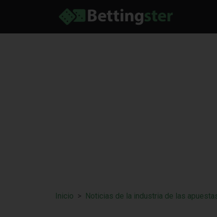
Inicio
Noticias de la industria de las apuesta