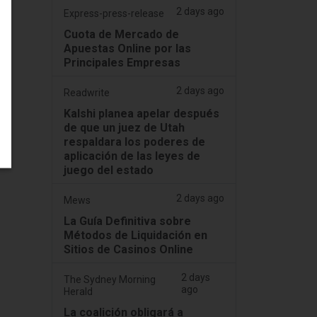
2 days ago
Express-press-release
Cuota de Mercado de
Apuestas Online por las
Principales Empresas
2 days ago
Readwrite
Kalshi planea apelar después
de que un juez de Utah
respaldara los poderes de
aplicación de las leyes de
juego del estado
2 days ago
Mews
La Guía Definitiva sobre
Métodos de Liquidación en
Sitios de Casinos Online
2 days
The Sydney Morning
ago
Herald
La coalición obligará a