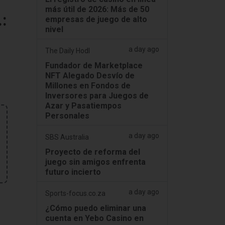
más útil de 2026: Más de 50
:
empresas de juego de alto
nivel
a day ago
The Daily Hodl
Fundador de Marketplace
NFT Alegado Desvío de
Millones en Fondos de
Inversores para Juegos de
Azar y Pasatiempos
Personales
a day ago
SBS Australia
Proyecto de reforma del
juego sin amigos enfrenta
futuro incierto
a day ago
Sports-focus.co.za
¿Cómo puedo eliminar una
cuenta en Yebo Casino en