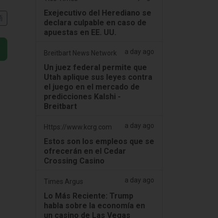
Exejecutivo del Herediano se
語
declara culpable en caso de
apuestas en EE. UU.
a day ago
Breitbart News Network
Un juez federal permite que
Utah aplique sus leyes contra
el juego en el mercado de
predicciones Kalshi -
Breitbart
a day ago
Https://www.kcrg.com
Estos son los empleos que se
ofrecerán en el Cedar
Crossing Casino
a day ago
Times Argus
Lo Más Reciente: Trump
habla sobre la economía en
un casino de Las Vegas