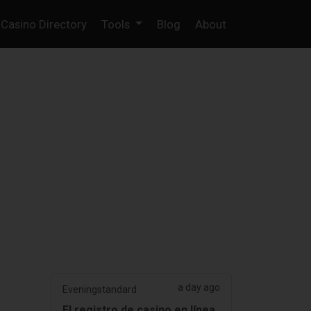
Casino Directory
Tools
Blog
About
a day ago
Eveningstandard
El registro de casino en línea