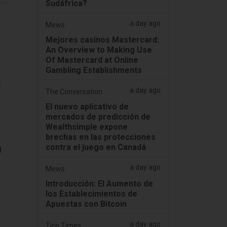
Sudáfrica?
a day ago
Mews
Mejores casinos Mastercard:
An Overview to Making Use
Of Mastercard at Online
Gambling Establishments
:
a day ago
The Conversation
El nuevo aplicativo de
mercados de predicción de
Wealthsimple expone
brechas en las protecciones
contra el juego en Canadá
l
a day ago
Mews
e
Introducción: El Aumento de
los Establecimientos de
Apuestas con Bitcoin
a day ago
Tico Times