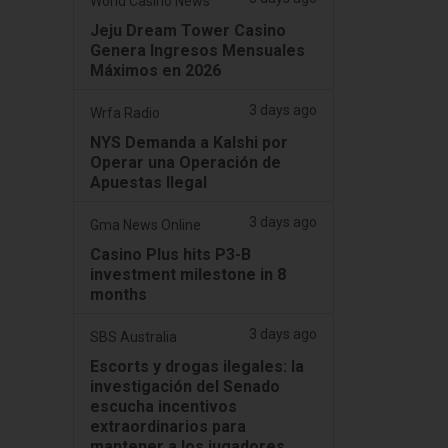
World Casino News
Jeju Dream Tower Casino
Genera Ingresos Mensuales
Máximos en 2026
3 days ago
Wrfa Radio
NYS Demanda a Kalshi por
Operar una Operación de
Apuestas Ilegal
3 days ago
Gma News Online
Casino Plus hits P3-B
investment milestone in 8
months
3 days ago
SBS Australia
Escorts y drogas ilegales: la
investigación del Senado
escucha incentivos
extraordinarios para
mantener a los jugadores