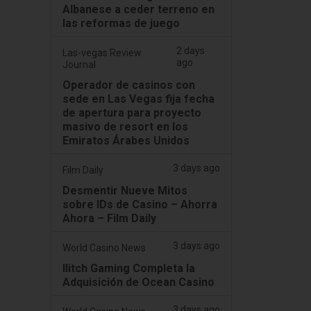
Albanese a ceder terreno en
las reformas de juego
2 days
Las-vegas Review
ago
Journal
Operador de casinos con
sede en Las Vegas fija fecha
de apertura para proyecto
masivo de resort en los
Emiratos Árabes Unidos
3 days ago
Film Daily
Desmentir Nueve Mitos
sobre IDs de Casino – Ahorra
Ahora – Film Daily
3 days ago
World Casino News
Ilitch Gaming Completa la
Adquisición de Ocean Casino
3 days ago