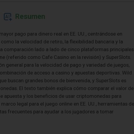
Resumen
e mayor pago para dinero real en EE. UU., centrándose en
omo la velocidad de retiro, la flexibilidad bancaria y la
a comparación lado a lado de cinco plataformas principales
ne (referido como Cafe Casino en la revisión) y SuperSlots.
n general para la velocidad de pago y variedad de juegos,
ombinación de acceso a casino y apuestas deportivas. Wild
ue buscan grandes bonos de bienvenida, y SuperSlots es
monedas. El texto también explica cómo comparar el valor de
 de apuesta y los beneficios de usar criptomonedas para
marco legal para el juego online en EE. UU., herramientas d
tas frecuentes para ayudar a los jugadores a tomar