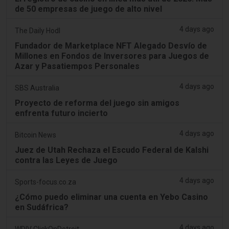
de 50 empresas de juego de alto nivel
4 days ago
The Daily Hodl
Fundador de Marketplace NFT Alegado Desvío de
Millones en Fondos de Inversores para Juegos de
Azar y Pasatiempos Personales
4 days ago
SBS Australia
Proyecto de reforma del juego sin amigos
enfrenta futuro incierto
4 days ago
Bitcoin News
Juez de Utah Rechaza el Escudo Federal de Kalshi
contra las Leyes de Juego
4 days ago
Sports-focus.co.za
¿Cómo puedo eliminar una cuenta en Yebo Casino
en Sudáfrica?
4 days ago
WDIV ClickOnDetroit