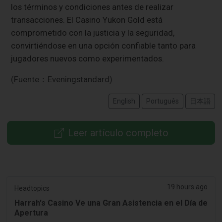
los términos y condiciones antes de realizar
transacciones. El Casino Yukon Gold está
comprometido con la justicia y la seguridad,
convirtiéndose en una opción confiable tanto para
jugadores nuevos como experimentados.
(Fuente：Eveningstandard)
English
Português
日本語
Leer artículo completo
19 hours ago
Headtopics
Harrah's Casino Ve una Gran Asistencia en el Día de
Apertura