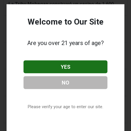
La Tribu Mohegan construyó un casino de 1.600
millones de dólares en Corea y luego lo perdió
Welcome to Our Site
2 days ago
Masslive
Jugador de casino de Mass. gana premio de
jackpot con apuesta de $12,50
Are you over 21 years of age?
2 days ago
Mews
Sitios de Casino que Aceptan Neteller: Una Opción
de Pago Confiable para el Juego Online
YES
2 days ago
Bloomberg
NO
CFTC advierte a los mercados de predicción
contra las probabilidades estilo casino americano
2 days ago
Crypto News
Please verify your age to enter our site.
CFTC advierte sobre mercados de predicción
sobre probabilidades estilo casino
2 days ago
Home - Bitcoinworld.co.in