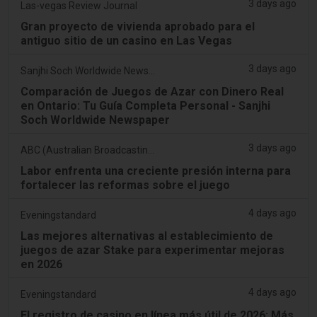
3 days ago
Las-vegas Review Journal
Gran proyecto de vivienda aprobado para el
antiguo sitio de un casino en Las Vegas
3 days ago
Sanjhi Soch Worldwide Newspaper
Comparación de Juegos de Azar con Dinero Real
en Ontario: Tu Guía Completa Personal - Sanjhi
Soch Worldwide Newspaper
3 days ago
ABC (Australian Broadcasting Corporation)
Labor enfrenta una creciente presión interna para
fortalecer las reformas sobre el juego
4 days ago
Eveningstandard
Las mejores alternativas al establecimiento de
juegos de azar Stake para experimentar mejoras
en 2026
4 days ago
Eveningstandard
El registro de casino en línea más útil de 2026: Más