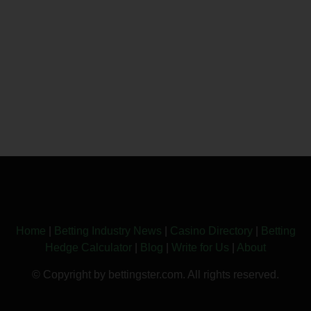
Home
|
Betting Industry News
|
Casino Directory
|
Betting
Hedge Calculator
|
Blog
|
Write for Us
|
About
© Copyright by bettingster.com. All rights reserved.