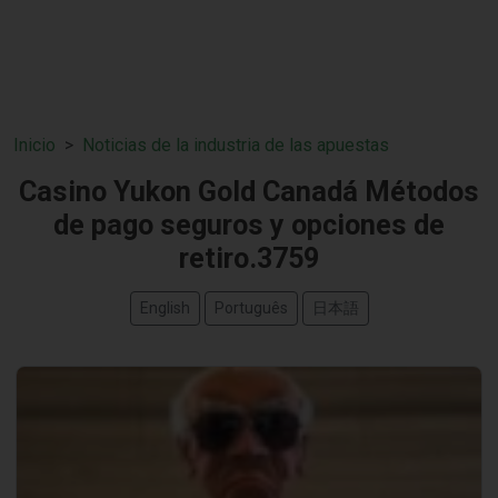
Inicio
Noticias de la industria de las apuestas
Casino Yukon Gold Canadá Métodos
de pago seguros y opciones de
retiro.3759
English
Português
日本語