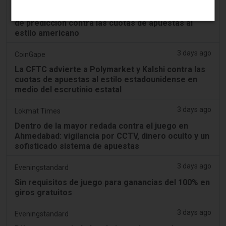
La CFTC advierte a las plataformas de mercados
de predicción contra las cuotas de apuestas al
estilo americano
3 days ago
CoinGape
La CFTC advierte a Polymarket y Kalshi contra las
cuotas de apuestas al estilo estadounidense en
medio del escrutinio estatal
3 days ago
Lokmat Times
Dentro de la mayor redada contra el juego en
Ahmedabad: vigilancia por CCTV, dinero oculto y un
sofisticado sistema de apuestas
3 days ago
Eveningstandard
Sin requisitos de juego para ganancias del 100% en
giros gratuitos
3 days ago
Eveningstandard