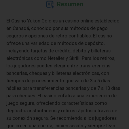
Resumen
El Casino Yukon Gold es un casino online establecido
en Canadá, conocido por sus métodos de pago
seguros y opciones de retiro confiables. El casino
ofrece una variedad de métodos de depósito,
incluyendo tarjetas de crédito, débito y billeteras
electrónicas como Neteller y Skrill. Para los retiros,
los jugadores pueden elegir entre transferencias
bancarias, cheques y billeteras electrónicas, con
tiempos de procesamiento que van de 3 a 5 días
hábiles para transferencias bancarias y de 7 a 10 días
para cheques. El casino enfatiza una experiencia de
juego segura, ofreciendo características como
depósitos instantáneos y retiros rápidos a través de
su conexión segura. Se recomienda a los jugadores
que creen una cuenta, inicien sesión y siempre lean