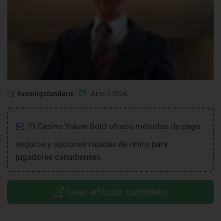
Eveningstandard
June 2 2026
El Casino Yukon Gold ofrece métodos de pago
seguros y opciones rápidas de retiro para
jugadores canadienses.
Leer artículo completo