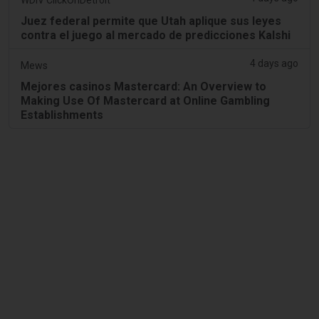
Juez federal permite que Utah aplique sus leyes
contra el juego al mercado de predicciones Kalshi
4 days ago
Mews
Mejores casinos Mastercard: An Overview to
Making Use Of Mastercard at Online Gambling
Establishments