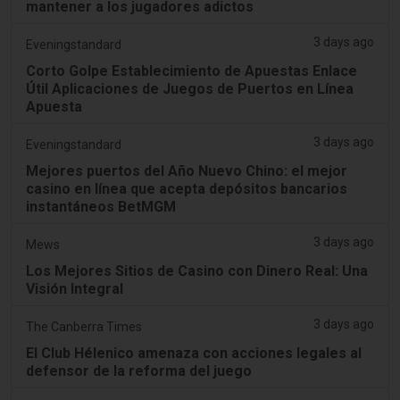
mantener a los jugadores adictos
3 days ago
Eveningstandard
Corto Golpe Establecimiento de Apuestas Enlace
Útil Aplicaciones de Juegos de Puertos en Línea
Apuesta
3 days ago
Eveningstandard
Mejores puertos del Año Nuevo Chino: el mejor
casino en línea que acepta depósitos bancarios
instantáneos BetMGM
3 days ago
Mews
Los Mejores Sitios de Casino con Dinero Real: Una
Visión Integral
3 days ago
The Canberra Times
El Club Hélenico amenaza con acciones legales al
defensor de la reforma del juego