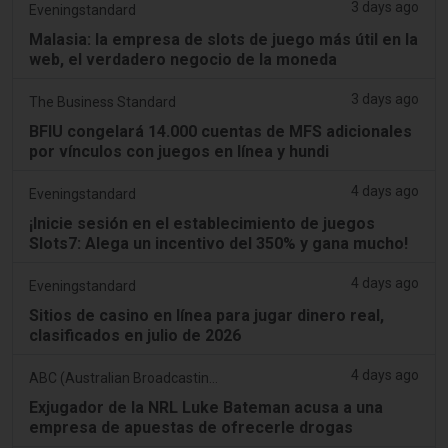
3 days ago
Eveningstandard
Malasia: la empresa de slots de juego más útil en la
web, el verdadero negocio de la moneda
3 days ago
The Business Standard
BFIU congelará 14.000 cuentas de MFS adicionales
por vínculos con juegos en línea y hundi
4 days ago
Eveningstandard
¡Inicie sesión en el establecimiento de juegos
Slots7: Alega un incentivo del 350% y gana mucho!
4 days ago
Eveningstandard
Sitios de casino en línea para jugar dinero real,
clasificados en julio de 2026
4 days ago
ABC (Australian Broadcasting Corporation)
Exjugador de la NRL Luke Bateman acusa a una
empresa de apuestas de ofrecerle drogas