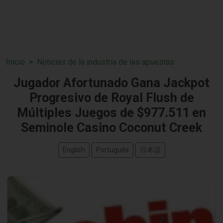
Inicio
Noticias de la industria de las apuestas
Jugador Afortunado Gana Jackpot
Progresivo de Royal Flush de
Múltiples Juegos de $977.511 en
Seminole Casino Coconut Creek
English
Português
日本語