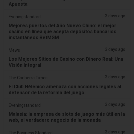
Apuesta
3 days ago
Eveningstandard
Mejores puertos del Año Nuevo Chino: el mejor
casino en línea que acepta depósitos bancarios
instantáneos BetMGM
3 days ago
Mews
Los Mejores Sitios de Casino con Dinero Real: Una
Visión Integral
3 days ago
The Canberra Times
El Club Hélenico amenaza con acciones legales al
defensor de la reforma del juego
3 days ago
Eveningstandard
Malasia: la empresa de slots de juego más útil en la
web, el verdadero negocio de la moneda
3 days ago
The Business Standard