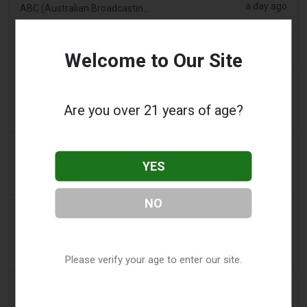
a day ago
ABC (Australian Broadcasting Corporation)
El Partido Laborista podría archivar el proyecto de
ley sobre juegos de azar en lugar de aceptar
Welcome to Our Site
cambios importantes
a day ago
World Casino News
La reforma del juego en Austria entra en revisión
Are you over 21 years of age?
de la UE bajo el proceso TRIS
a day ago
Express-press-release
YES
Cuota de Mercado de Apuestas Online por las
Principales Empresas
NO
a day ago
Readwrite
Kalshi planea apelar después de que un juez de
Utah respaldara los poderes de aplicación de las
leyes de juego del estado
Please verify your age to enter our site.
a day ago
Mews