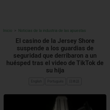
Inicio
Noticias de la industria de las apuestas
El casino de la Jersey Shore
suspende a los guardias de
seguridad que derribaron a un
huésped tras el video de TikTok de
su hija
English
Português
日本語