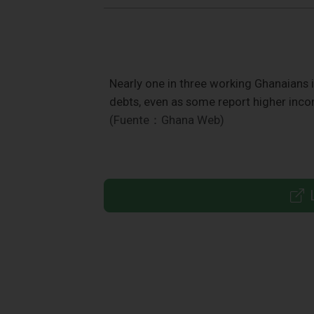
Nearly one in three working Ghanaians 
debts, even as some report higher inc
(Fuente：Ghana Web)