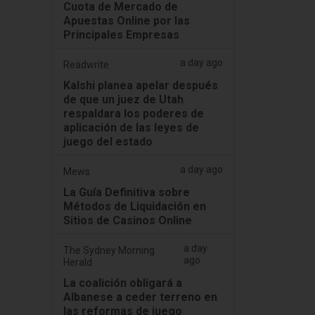
Cuota de Mercado de
Apuestas Online por las
Principales Empresas
a day ago
Readwrite
Kalshi planea apelar después
de que un juez de Utah
respaldara los poderes de
aplicación de las leyes de
juego del estado
a day ago
Mews
La Guía Definitiva sobre
Métodos de Liquidación en
Sitios de Casinos Online
a day
The Sydney Morning
ago
Herald
La coalición obligará a
Albanese a ceder terreno en
las reformas de juego