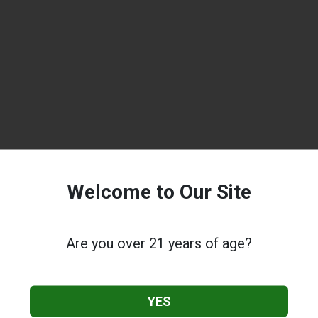
Welcome to Our Site
Are you over 21 years of age?
YES