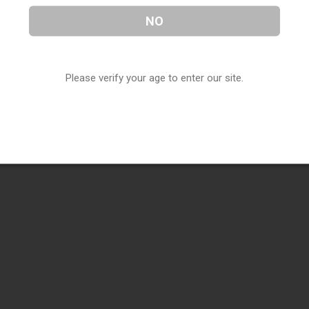
NO
Please verify your age to enter our site.