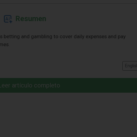
Resumen
is betting and gambling to cover daily expenses and pay
omes.
Englis
Leer artículo completo