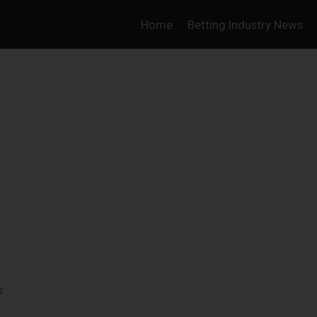
Home
Betting Industry News
s