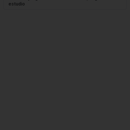
estudio