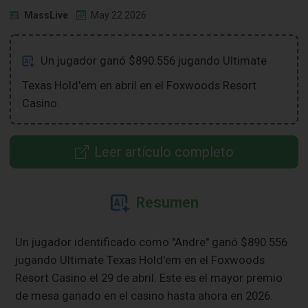
MassLive
May 22 2026
Un jugador ganó $890.556 jugando Ultimate
Texas Hold'em en abril en el Foxwoods Resort
Casino.
Leer artículo completo
Resumen
Un jugador identificado como "Andre" ganó $890.556
jugando Ultimate Texas Hold'em en el Foxwoods
Resort Casino el 29 de abril. Este es el mayor premio
de mesa ganado en el casino hasta ahora en 2026.