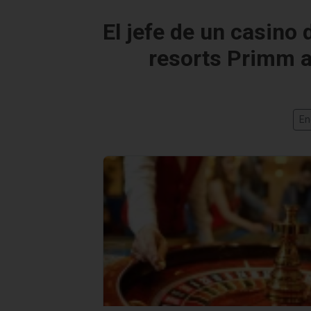
El jefe de un casino 
resorts Primm an
En