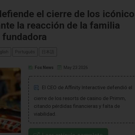
defiende el cierre de los icónic
te la reacción de la familia
fundadora
glish
Português
日本語
Fox News
May 23 2026
El CEO de Affinity Interactive defendió el
cierre de los resorts de casino de Primm,
citando pérdidas financieras y falta de
viabilidad.