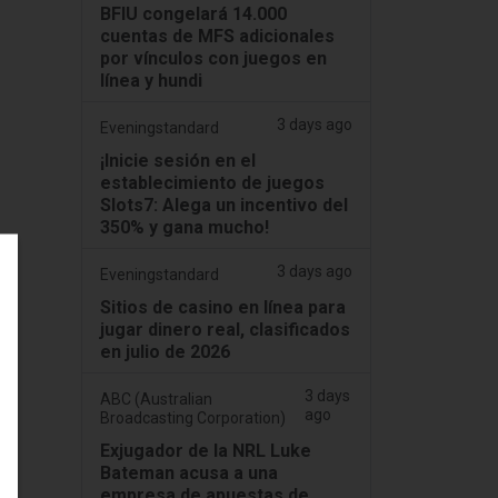
BFIU congelará 14.000
cuentas de MFS adicionales
por vínculos con juegos en
línea y hundi
3 days ago
Eveningstandard
¡Inicie sesión en el
establecimiento de juegos
Slots7: Alega un incentivo del
350% y gana mucho!
3 days ago
Eveningstandard
Sitios de casino en línea para
jugar dinero real, clasificados
en julio de 2026
3 days
ABC (Australian
ago
Broadcasting Corporation)
Exjugador de la NRL Luke
Bateman acusa a una
empresa de apuestas de