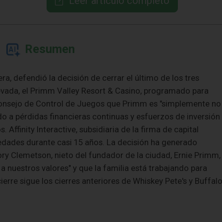
Leer artículo completo
Resumen
era, defendió la decisión de cerrar el último de los tres
vada, el Primm Valley Resort & Casino, programado para
l Consejo de Control de Juegos que Primm es "simplemente no
o a pérdidas financieras continuas y esfuerzos de inversión
. Affinity Interactive, subsidiaria de la firma de capital
iedades durante casi 15 años. La decisión ha generado
Cory Clemetson, nieto del fundador de la ciudad, Ernie Primm,
 a nuestros valores" y que la familia está trabajando para
cierre sigue los cierres anteriores de Whiskey Pete's y Buffal