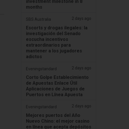
investment milestone in 8
months
2 days ago
SBS Australia
Escorts y drogas ilegales: la
investigación del Senado
escucha incentivos
extraordinarios para
mantener a los jugadores
adictos
2 days ago
Eveningstandard
Corto Golpe Establecimiento
de Apuestas Enlace Útil
Aplicaciones de Juegos de
Puertos en Línea Apuesta
o
2 days ago
Eveningstandard
Mejores puertos del Año
Nuevo Chino: el mejor casino
en línea que acepta depósitos