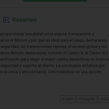
Resumen
al proporcionar una plataforma segura, transparente y
ué es el Bitcoin y por qué es ideal para el juego, destacando
seguridad, las transacciones rápidas, el acceso global y los
sinos Bitcoin destacados, incluido el Casino A, el Casino B y
verificación para elegir el mejor casino basándose en licencia
seguridad y soporte al cliente. La conclusión enfatiza que
encia única y emocionante, convirtiéndose en una opción
English
Português
日本