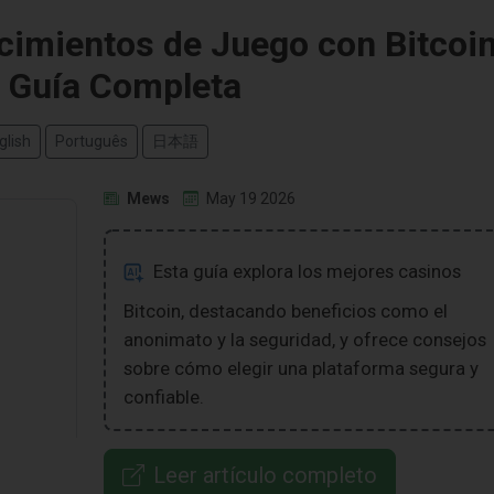
cimientos de Juego con Bitcoin
 Guía Completa
glish
Português
日本語
Mews
May 19 2026
Esta guía explora los mejores casinos
Bitcoin, destacando beneficios como el
anonimato y la seguridad, y ofrece consejos
sobre cómo elegir una plataforma segura y
confiable.
Leer artículo completo