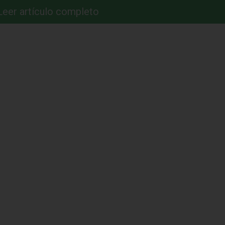
Leer artículo completo