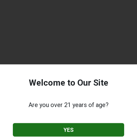
Welcome to Our Site
Are you over 21 years of age?
YES