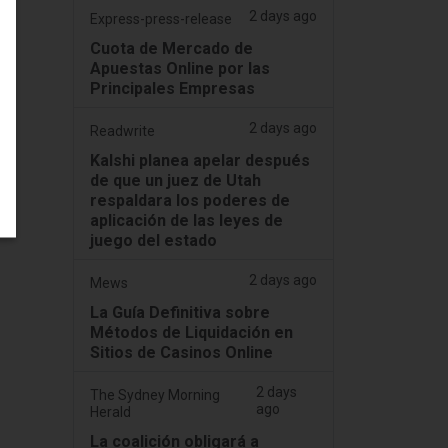
2 days ago
Express-press-release
Cuota de Mercado de
Apuestas Online por las
Principales Empresas
2 days ago
Readwrite
Kalshi planea apelar después
de que un juez de Utah
respaldara los poderes de
aplicación de las leyes de
juego del estado
2 days ago
Mews
La Guía Definitiva sobre
Métodos de Liquidación en
Sitios de Casinos Online
2 days
The Sydney Morning
ago
Herald
La coalición obligará a