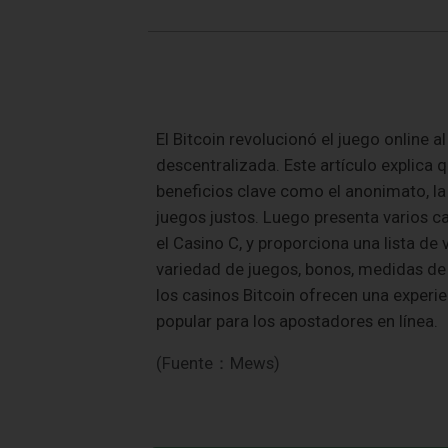
El Bitcoin revolucionó el juego online 
descentralizada. Este artículo explica q
beneficios clave como el anonimato, la 
juegos justos. Luego presenta varios ca
el Casino C, y proporciona una lista de 
variedad de juegos, bonos, medidas de 
los casinos Bitcoin ofrecen una experi
popular para los apostadores en línea.
(Fuente：Mews)