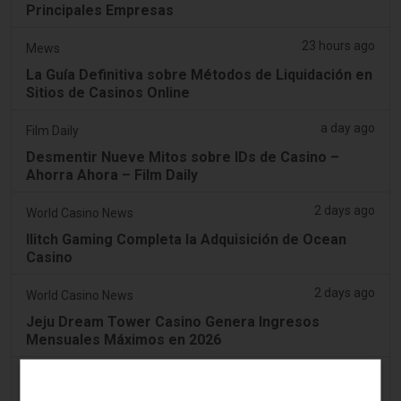
Principales Empresas
23 hours ago
Mews
La Guía Definitiva sobre Métodos de Liquidación en
Sitios de Casinos Online
a day ago
Film Daily
Desmentir Nueve Mitos sobre IDs de Casino –
Ahorra Ahora – Film Daily
2 days ago
World Casino News
Ilitch Gaming Completa la Adquisición de Ocean
Casino
2 days ago
World Casino News
Jeju Dream Tower Casino Genera Ingresos
Mensuales Máximos en 2026
2 days ago
Wrfa Radio