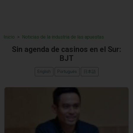
Inicio
Noticias de la industria de las apuestas
Sin agenda de casinos en el Sur:
BJT
English
Português
日本語