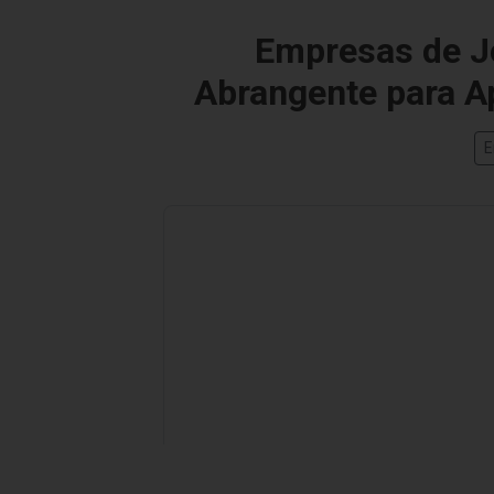
Empresas de J
Abrangente para A
E