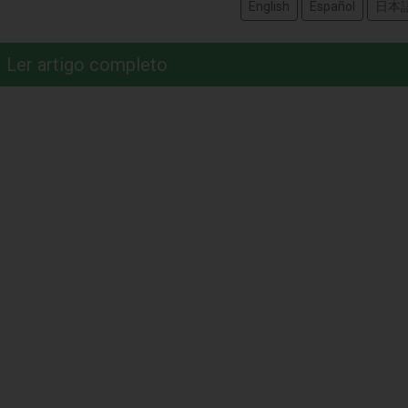
English
Español
日本
Ler artigo completo