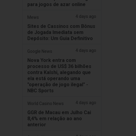
para jogos de azar online
4 days ago
Mews
Sites de Cassinos com Bônus
de Jogada Imediata sem
Depósito: Um Guia Definitivo
4 days ago
Google News
Nova York entra com
processo de US$ 36 bilhões
contra Kalshi, alegando que
ela está operando uma
"operação de jogo ilegal" -
NBC Sports
4 days ago
World Casino News
GGR de Macau em Julho Cai
8,4% em relação ao ano
anterior