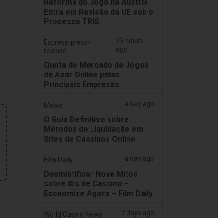
Reforma do Jogo na Áustria
Entra em Revisão da UE sob o
Processo TRIS
23 hours
Express-press-
ago
release
Quota de Mercado de Jogos
de Azar Online pelas
Principais Empresas
a day ago
Mews
O Guia Definitivo sobre
Métodos de Liquidação em
Sites de Cassinos Online
a day ago
Film Daily
Desmistificar Nove Mitos
sobre IDs de Cassino –
Economize Agora – Film Daily
2 days ago
World Casino News