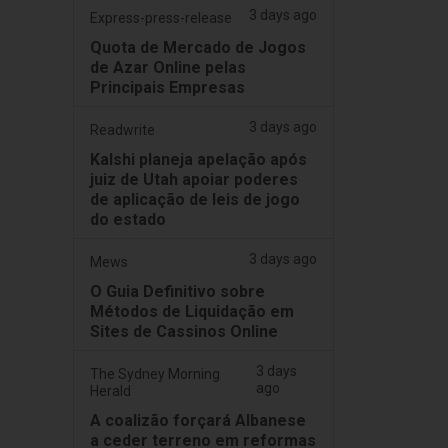
3 days ago
Express-press-release
Quota de Mercado de Jogos
de Azar Online pelas
Principais Empresas
3 days ago
Readwrite
Kalshi planeja apelação após
juiz de Utah apoiar poderes
de aplicação de leis de jogo
do estado
3 days ago
Mews
O Guia Definitivo sobre
Métodos de Liquidação em
Sites de Cassinos Online
3 days
The Sydney Morning
ago
Herald
A coalizão forçará Albanese
a ceder terreno em reformas