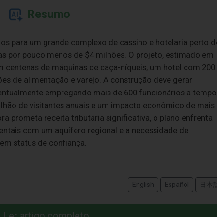
Resumo
os para um grande complexo de cassino e hotelaria perto d
s por pouco menos de $4 milhões. O projeto, estimado em
om centenas de máquinas de caça-níqueis, um hotel com 200
ções de alimentação e varejo. A construção deve gerar
entualmente empregando mais de 600 funcionários a tempo
milhão de visitantes anuais e um impacto econômico de mais
 prometa receita tributária significativa, o plano enfrenta
entais com um aquífero regional e a necessidade de
 em status de confiança.
English
Español
日本
Ler artigo completo