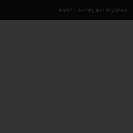
Home
Betting Industry News