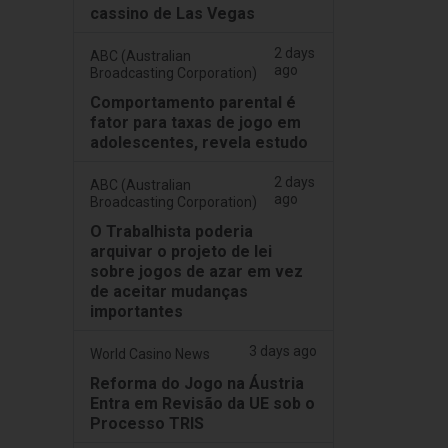
cassino de Las Vegas
2 days
ABC (Australian
ago
Broadcasting Corporation)
Comportamento parental é
fator para taxas de jogo em
adolescentes, revela estudo
2 days
ABC (Australian
ago
Broadcasting Corporation)
O Trabalhista poderia
arquivar o projeto de lei
sobre jogos de azar em vez
de aceitar mudanças
importantes
3 days ago
World Casino News
Reforma do Jogo na Áustria
Entra em Revisão da UE sob o
Processo TRIS