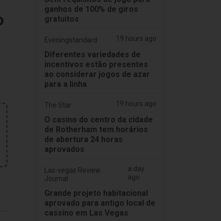
ganhos de 100% de giros
o
gratuitos
19 hours ago
Eveningstandard
Diferentes variedades de
incentivos estão presentes
ao considerar jogos de azar
para a linha
19 hours ago
The Star
O casino do centro da cidade
de Rotherham tem horários
de abertura 24 horas
aprovados
a day
Las-vegas Review
ago
Journal
Grande projeto habitacional
aprovado para antigo local de
cassino em Las Vegas