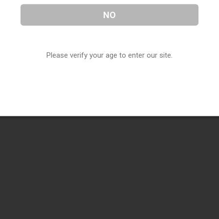
NO
Please verify your age to enter our site.