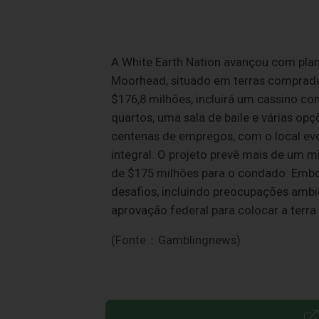
A White Earth Nation avançou com plan
Moorhead, situado em terras comprada
$176,8 milhões, incluirá um cassino c
quartos, uma sala de baile e várias op
centenas de empregos, com o local ev
integral. O projeto prevê mais de um 
de $175 milhões para o condado. Embora
desafios, incluindo preocupações ambi
aprovação federal para colocar a terra
(Fonte：Gamblingnews)