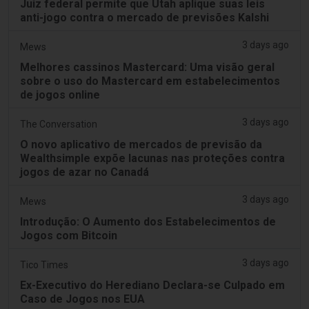
Juiz federal permite que Utah aplique suas leis
anti-jogo contra o mercado de previsões Kalshi
3 days ago
Mews
Melhores cassinos Mastercard: Uma visão geral
sobre o uso do Mastercard em estabelecimentos
de jogos online
3 days ago
The Conversation
O novo aplicativo de mercados de previsão da
Wealthsimple expõe lacunas nas proteções contra
jogos de azar no Canadá
3 days ago
Mews
Introdução: O Aumento dos Estabelecimentos de
Jogos com Bitcoin
3 days ago
Tico Times
Ex-Executivo do Herediano Declara-se Culpado em
Caso de Jogos nos EUA