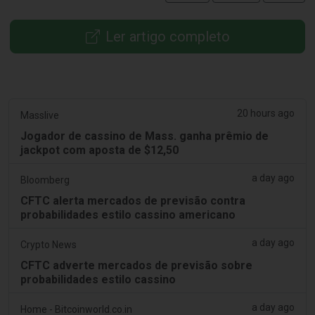
Ler artigo completo
20 hours ago
Masslive
Jogador de cassino de Mass. ganha prêmio de
jackpot com aposta de $12,50
a day ago
Bloomberg
CFTC alerta mercados de previsão contra
probabilidades estilo cassino americano
a day ago
Crypto News
CFTC adverte mercados de previsão sobre
probabilidades estilo cassino
a day ago
Home - Bitcoinworld.co.in