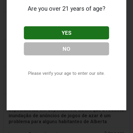
Diferentes variedades de incentivos estão
presentes ao considerar jogos de azar para a linha
Are you over 21 years of age?
2 days ago
The Star
O casino do centro da cidade de Rotherham tem
YES
horários de abertura 24 horas aprovados
2 days ago
ABC (Australian Broadcasting Corporation)
NO
Homem da Tasmânia com vício em jogos online
roubou $220.000 de empregador, afirma tribunal
2 days ago
Please verify your age to enter our site.
PerthNow
Pressão aumenta sobre o Partido Trabalhista para
fortalecer as reformas de jogo
2 days ago
Google News
Especialistas em dependência dizem que a recente
inundação de anúncios de jogos de azar é um
problema para alguns habitantes de Alberta