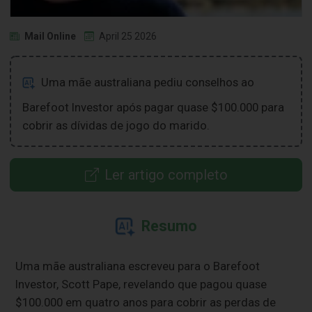
Mail Online
April 25 2026
Uma mãe australiana pediu conselhos ao
Barefoot Investor após pagar quase $100.000 para
cobrir as dívidas de jogo do marido.
Ler artigo completo
Resumo
Uma mãe australiana escreveu para o Barefoot
Investor, Scott Pape, revelando que pagou quase
$100.000 em quatro anos para cobrir as perdas de