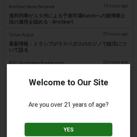
19 hours ago
Breitbart News Network
連邦判事がユタ州による予測市場Kalshiへの賭博禁止
法の適用を認める - Breitbart
20 hours ago
Times Argus
最新情報：トランプがラスベガスのカジノで経済につ
いて語る
22 hours ago
ABC (Australian Broadcasting Corporation)
労働党は大きな変更を受け入れる代わりにギャンブル
法案を棚上げする可能性がある
Welcome to Our Site
a day ago
World Casino News
オーストリアのギャンブル改革、TRISプロセスに基づ
Are you over 21 years of age?
きEUの審査段階へ
a day ago
Express-press-release
主要企業によるオンラインギャンブルの市場シェア
YES