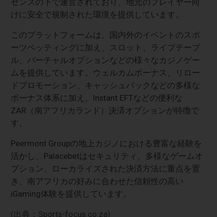
センスの下で運営されており、地元のプレイヤー向
けに安全で規制された環境を提供しています。
このプラットフォームは、国内外のイベントのスポ
ーツベッティングに加え、スロット、ライブテーブ
ル、バーチャルオプションなどの様々なカジノゲー
ムを提供しています。ウェルカムボーナス、リロー
ドプロモーション、キャッシュバックなどの多様な
ボーナス体系に加え、Instant EFTなどの便利な
ZAR（南アフリカランド）決済オプションが特徴で
す。
Peermont Groupの地上カジノにおける豊富な経験を
活かし、Palacebetはセキュリティ、多様なゲームオ
プション、ローカライズされた決済方法に重点を置
き、南アフリカの好みに合わせた信頼性の高い
iGaming体験を提供しています。
(出典：Sports-focus.co.za)