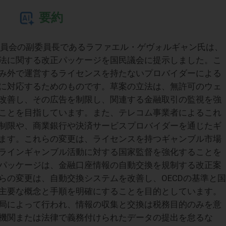
要約
入委員会の副委員長であるラファエル・ゲヴォルギャン氏は、
法に関する改正パッケージを国民議会に提示しました。こ
み外で運営するライセンスを持たないプロバイダーによる
に対応するためのものです。草案の立法は、無許可のウェ
改善し、その広告を制限し、関連する金融取引の監視を強
ことを目指しています。また、テレコム事業者によるこれ
制限や、商業銀行や決済サービスプロバイダーを通じたギ
ます。これらの変更は、ライセンスを持つギャンブル市場
ラインギャンブル活動に対する国家監督を強化することを
パッケージは、金融口座情報の自動交換を規制する改正案
らの変更は、自動交換システムを改善し、OECDの基準と国
主要な概念と手順を明確にすることを目的としています。
局によって行われ、情報の収集と交換は税務目的のみを意
機関または法律で義務付けられたデータの提出を怠るな