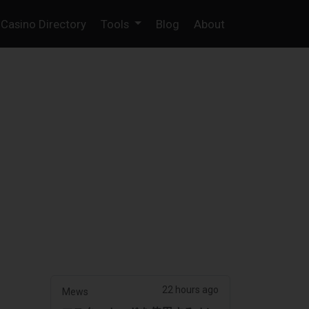
Casino Directory
Tools
Blog
About
22 hours ago
Mews