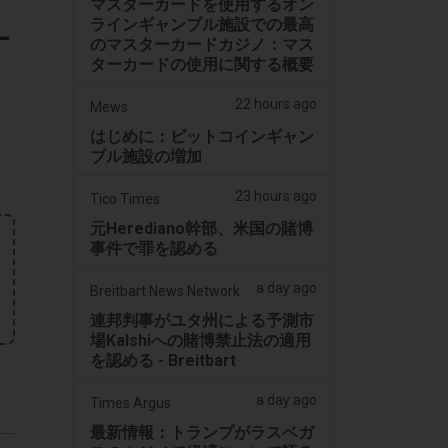
マスターカードを使用するオン
ラインギャンブル施設での最高
す
のマスターカードカジノ：マス
ターカードの使用に関する概要
22 hours ago
Mews
はじめに：ビットコインギャン
ブル施設の増加
23 hours ago
Tico Times
元Herediano幹部、米国の賭博
事件で罪を認める
a day ago
Breitbart News Network
連邦判事がユタ州による予測市
場Kalshiへの賭博禁止法の適用
を認める - Breitbart
a day ago
Times Argus
最新情報：トランプがラスベガ