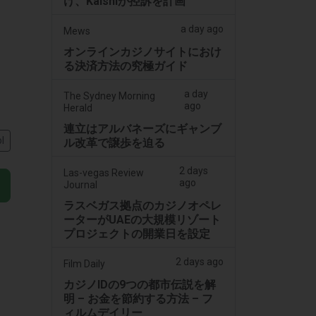
け、Kalshiが控訴を計画
a day ago
Mews
オンラインカジノサイトにおけ
る決済方法の究極ガイド
a day
The Sydney Morning
ago
Herald
連立はアルバネーズにギャンブ
l
ル改革で譲歩を迫る
2 days
Las-vegas Review
ago
Journal
ラスベガス拠点のカジノオペレ
ーターがUAEの大規模リゾート
プロジェクトの開業日を設定
2 days ago
Film Daily
カジノIDの9つの都市伝説を解
明 – お金を節約する方法 – フ
ィルムデイリー