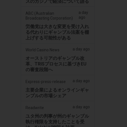
スのカジノで経済について語る
a day
ABC (Australian
ago
Broadcasting Corporation)
労働党は大きな変更を受け入れ
る代わりにギャンブル法案を棚
上げする可能性がある
a day ago
World Casino News
オーストリアのギャンブル改
革、TRISプロセスに基づきEU
の審査段階へ
a day ago
Express-press-release
主要企業によるオンラインギャ
ンブルの市場シェア
a day ago
Readwrite
ユタ州の判事が州のギャンブル
執行権限を支持したことを受