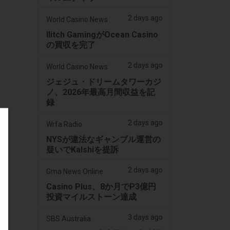
2 days ago
World Casino News
Ilitch GamingがOcean Casino
の買収を完了
2 days ago
World Casino News
ジェジュ・ドリームタワーカジ
ノ、2026年最高月間収益を記
録
2 days ago
Wrfa Radio
NYSが違法なギャンブル運営の
疑いでKalshiを提訴
2 days ago
Gma News Online
Casino Plus、8か月でP3億円
投資マイルストーン達成
3 days ago
SBS Australia