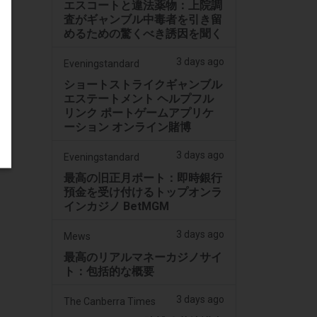
エスコートと違法薬物：上院調
査がギャンブル中毒者を引き留
めるための驚くべき誘因を聞く
3 days ago
Eveningstandard
ショートストライクギャンブル
エステートメント ヘルプフル
リンク ポートゲームアプリケ
ーション オンライン賭博
3 days ago
Eveningstandard
最高の旧正月ポート：即時銀行
預金を受け付けるトップオンラ
インカジノ BetMGM
3 days ago
Mews
最高のリアルマネーカジノサイ
ト：包括的な概要
3 days ago
The Canberra Times