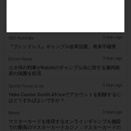
2 days ago
The Daily Hodl
NFTマーケットプレイス創設者が投資家資金をギャン
ブルや個人趣味に流用したと主張される
3 days ago
SBS Australia
『フレンドレス』ギャンブル改革法案、将来不確実
3 days ago
Bitcoin News
ユタ州の判事がKalshiのギャンブル法に対する連邦政
府の保護を拒否
3 days ago
Sports-focus.co.za
Yebo Casino South Africaでアカウントを削除するに
はどうすればよいですか？
3 days ago
Mews
マスターカードを使用するオンラインギャンブル施設
での最高のマスターカードカジノ：マスターカードの