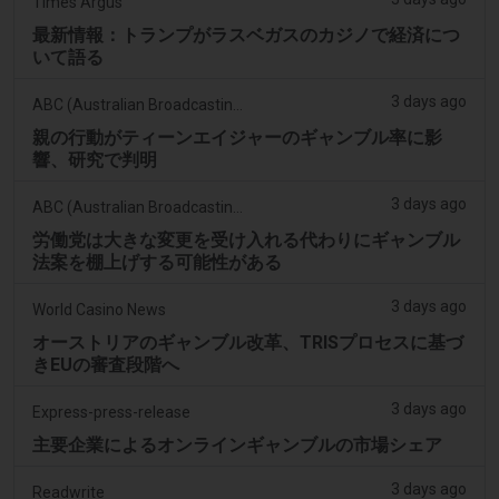
Times Argus
最新情報：トランプがラスベガスのカジノで経済につ
いて語る
3 days ago
ABC (Australian Broadcasting Corporation)
親の行動がティーンエイジャーのギャンブル率に影
響、研究で判明
3 days ago
ABC (Australian Broadcasting Corporation)
労働党は大きな変更を受け入れる代わりにギャンブル
法案を棚上げする可能性がある
3 days ago
World Casino News
オーストリアのギャンブル改革、TRISプロセスに基づ
きEUの審査段階へ
3 days ago
Express-press-release
主要企業によるオンラインギャンブルの市場シェア
3 days ago
Readwrite