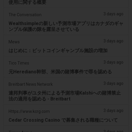
使用に関する概要
3 days ago
The Conversation
Wealthsimpleの新しい予測市場アプリはカナダのギャ
ンブル保護の隙を露呈させている
3 days ago
Mews
はじめに：ビットコインギャンブル施設の増加
3 days ago
Tico Times
元Herediano幹部、米国の賭博事件で罪を認める
3 days ago
Breitbart News Network
連邦判事がユタ州による予測市場Kalshiへの賭博禁止
法の適用を認める - Breitbart
3 days ago
Https://www.kcrg.com
Cedar Crossing Casino で募集される職種について
3 days ago