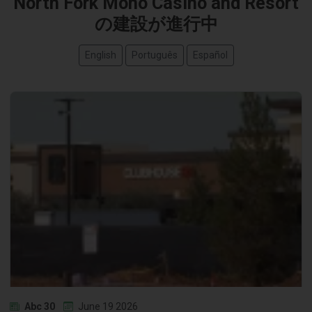
North Fork Mono Casino and Resort
の建設が進行中
English
Português
Español
Abc 30
June 19 2026