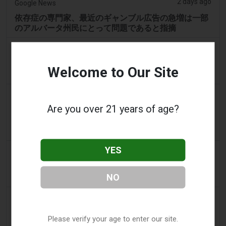
2 days ago
Google News
依存症の専門家、最近のギャンブル広告の急増は一部
のアルバータ州民にとって問題であると指摘
2 days ago
Las-vegas Review Journal
ラスベガスの旧カジノ跡地に大規模住宅プロジェクト
Welcome to Our Site
が承認される
2 days ago
Sanjhi Soch Worldwide Newspaper
Are you over 21 years of age?
オンタリオの現金ギャンブル比較：あなたの個人向け
完全ガイド - サンジヒ・ソーチ・ワールドワイド・ニ
ュース
YES
2 days ago
Eveningstandard
2026年の体験を向上させるための最高のStakeギャン
NO
ブル施設に代わる選択肢
2 days ago
Eveningstandard
最も役立つオンラインカジノ記録 2026: 50以上のトッ
Please verify your age to enter our site.
プランク・ギャンブル企業