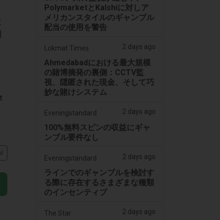
PolymarketとKalshiに対しア
メリカンスタイルのギャンブル
責
配当の使用を警告
日
2 days ago
Lokmat Times
Ahmedabadにおける最大規模
く
の賭博摘発の裏側：CCTV監
視、隠匿された現金、そして巧
ス
妙な賭けシステム
t
2 days ago
Eveningstandard
100%無料スピンの収益にギャ
ンブル要件なし
l
2 days ago
Eveningstandard
ラインでのギャンブルを検討す
る際に存在するさまざまな種類
のインセンティブ
2 days ago
The Star