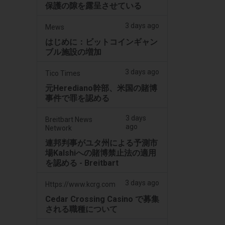
保護の隙を露呈させている
3 days ago
Mews
はじめに：ビットコインギャン
ブル施設の増加
3 days ago
Tico Times
元Herediano幹部、米国の賭博
事件で罪を認める
3 days
Breitbart News
ago
Network
連邦判事がユタ州による予測市
場Kalshiへの賭博禁止法の適用
を認める - Breitbart
3 days ago
Https://www.kcrg.com
Cedar Crossing Casino で募集
される職種について