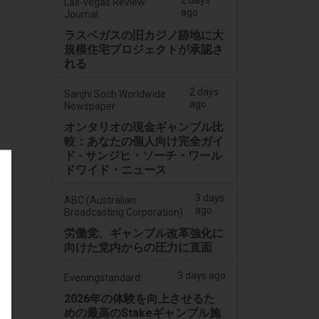
2 days
Las-vegas Review
ago
Journal
ラスベガスの旧カジノ跡地に大
規模住宅プロジェクトが承認さ
れる
2 days
Sanjhi Soch Worldwide
ago
Newspaper
オンタリオの現金ギャンブル比
較：あなたの個人向け完全ガイ
ド - サンジヒ・ソーチ・ワール
ドワイド・ニュース
3 days
ABC (Australian
ago
Broadcasting Corporation)
労働党、ギャンブル改革強化に
向けた党内からの圧力に直面
3 days ago
Eveningstandard
2026年の体験を向上させるた
めの最高のStakeギャンブル施