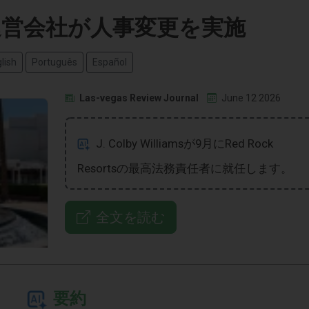
運営会社が人事変更を実施
lish
Português
Español
Las-vegas Review Journal
June 12 2026
J. Colby Williamsが9月にRed Rock
Resortsの最高法務責任者に就任します。
全文を読む
要約