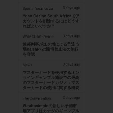
3 days ago
Sports-focus.co.za
Yebo Casino South Africaでア
カウントを削除するにはどうす
ればよいですか？
3 days ago
WDIV ClickOnDetroit
連邦判事がユタ州による予測市
場Kalshiへの賭博禁止法の施行
を容認
3 days ago
Mews
マスターカードを使用するオン
ラインギャンブル施設での最高
のマスターカードカジノ：マス
ターカードの使用に関する概要
3 days ago
The Conversation
Wealthsimpleの新しい予測市
場アプリはカナダのギャンブル