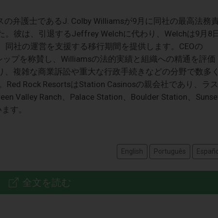
ガスの弁護士であるJ. Colby Williamsが9月に同社の最高法務
は、引退するJeffrey Welchに代わり、Welchは9月8
日まで、同社の運営を支援する移行期間を提供します。CEOの
hのリーダーシップを称賛し、Williamsの法的実績と組織への精通を評価
にわたり、複雑な商業訴訟や重大な行政手続きなどの分野で数多
ock ResortsはStation Casinosの親会社であり、ラ
alley Ranch、Palace Station、Boulder Station、Sunse
しています。
English
Português
Españo
全文を読む