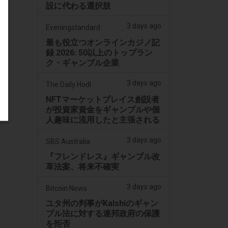
設に代わる選択肢
3 days ago
Eveningstandard
最も役立つオンラインカジノ記
録 2026: 50以上のトップラン
ク・ギャンブル企業
3 days ago
The Daily Hodl
NFTマーケットプレイス創設者
が投資家資金をギャンブルや個
人趣味に流用したと主張される
3 days ago
SBS Australia
『フレンドレス』ギャンブル改
革法案、将来不確実
3 days ago
Bitcoin News
ユタ州の判事がKalshiのギャン
ブル法に対する連邦政府の保護
を拒否