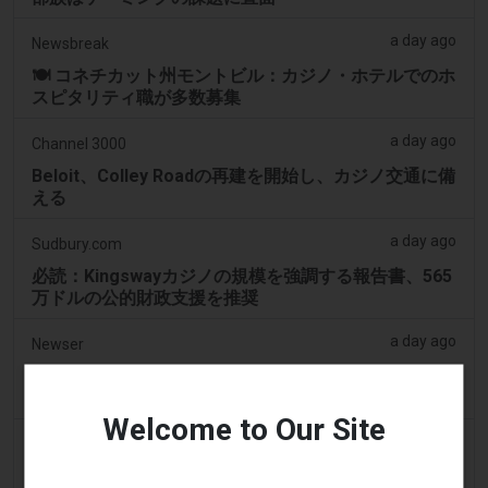
a day ago
Newsbreak
🍽️ コネチカット州モントビル：カジノ・ホテルでのホ
スピタリティ職が多数募集
a day ago
Channel 3000
Beloit、Colley Roadの再建を開始し、カジノ交通に備
える
a day ago
Sudbury.com
必読：Kingswayカジノの規模を強調する報告書、565
万ドルの公的財政支援を推奨
a day ago
Newser
Mohegan族が韓国に16億ドルのカジノを建設した
が、その後失った
Welcome to Our Site
2 days ago
Masslive
マサチューセッツ州のカジノプレイヤーが12.50ドル