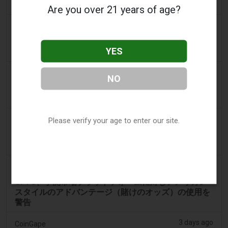
の賭けでジャックポットを獲得
Are you over 21 years of age?
2 days ago
Mews
Netellerを受け入れているカジノサイト：オンライン
YES
ギャンブルのための信頼できる決済オプション
2 days ago
Bloomberg
NO
CFTC、予測市場に米国スタイルのカジノオッズの使
用を警告
2 days ago
Please verify your age to enter our site.
Crypto News
CFTC、予測市場をギャンブルスタイルのオッズで警
告
2 days ago
Home - Bitcoinworld.co.in
CFTC、予測市場プラットフォームに対しアメリカン
スタイルのアドバンテージ（賭けのオッズ）の使用を
警告
3 days ago
CoinGape