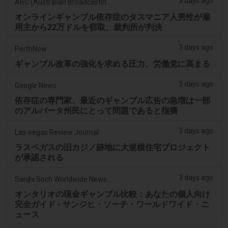
3 days ago
ABC (Australian Broadcasting Corporation)
オンラインギャンブル依存症のタスマニア人男性が雇
用主から22万ドルを窃取、裁判所が判決
3 days ago
PerthNow
ギャンブル改革の強化を求める圧力、労働党に高まる
3 days ago
Google News
依存症の専門家、最近のギャンブル広告の急増は一部
のアルバータ州民にとって問題であると指摘
3 days ago
Las-vegas Review Journal
ラスベガスの旧カジノ跡地に大規模住宅プロジェクト
が承認される
3 days ago
Sanjhi Soch Worldwide Newspaper
オンタリオの現金ギャンブル比較：あなたの個人向け
完全ガイド - サンジヒ・ソーチ・ワールドワイド・ニ
ュース