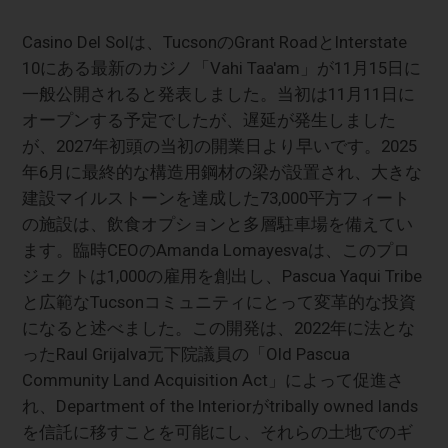
Casino Del Solは、TucsonのGrant RoadとInterstate
10にある最新のカジノ「Vahi Taa'am」が11月15日に
一般公開されると発表しました。当初は11月11日に
オープンする予定でしたが、遅延が発生しました
が、2027年初頭の当初の開業日より早いです。2025
年6月に最終的な構造用鋼材の梁が設置され、大きな
建設マイルストーンを達成した73,000平方フィート
の施設は、飲食オプションと多層駐車場を備えてい
ます。臨時CEOのAmanda Lomayesvaは、このプロ
ジェクトは1,000の雇用を創出し、Pascua Yaqui Tribe
と広範なTucsonコミュニティにとって変革的な投資
になると述べました。この開発は、2022年に法とな
ったRaul Grijalva元下院議員の「Old Pascua
Community Land Acquisition Act」によって促進さ
れ、Department of the Interiorがtribally owned lands
を信託に移すことを可能にし、それらの土地でのギ