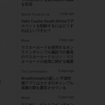
を拒否
a day ago
Sports-focus.co.za
Yebo Casino South Africaでア
カウントを削除するにはどうす
ればよいですか？
2 days ago
Mews
に
マスターカードを使用するオン
ラインギャンブル施設での最高
のマスターカードカジノ：マス
ターカードの使用に関する概要
2 days ago
The Conversation
Wealthsimpleの新しい予測市
最
場アプリはカナダのギャンブル
保護の隙を露呈させている
2 days ago
Mews
はじめに：ビットコインギャン