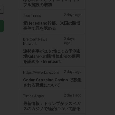
ブル施設の増加
l
2 days ago
Tico Times
元Herediano幹部、米国の賭博
事件で罪を認める
2 days
Breitbart News
ago
Network
連邦判事がユタ州による予測市
場Kalshiへの賭博禁止法の適用
を認める - Breitbart
2 days ago
Https://www.kcrg.com
Cedar Crossing Casino で募集
される職種について
2 days ago
Times Argus
最新情報：トランプがラスベガ
スのカジノで経済について語る