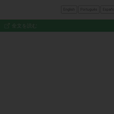
English
Português
Españo
全文を読む