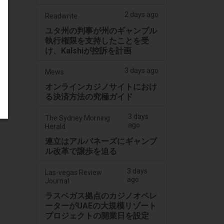
2 days ago
Readwrite
ユタ州の判事が州のギャンブル
執行権限を支持したことを受
け、Kalshiが控訴を計画
3 days ago
Mews
オンラインカジノサイトにおけ
る決済方法の究極ガイド
3 days
The Sydney Morning
ago
Herald
連立はアルバネーズにギャンブ
ル改革で譲歩を迫る
3 days
Las-vegas Review
ago
Journal
ラスベガス拠点のカジノオペレ
ーターがUAEの大規模リゾート
プロジェクトの開業日を設定