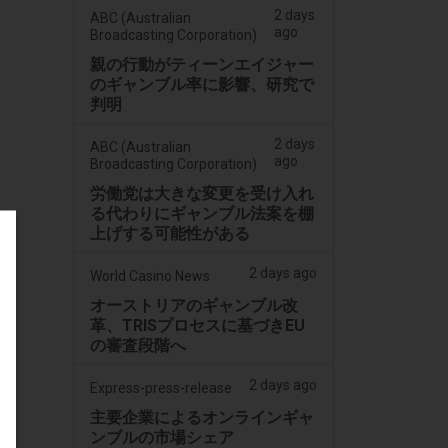
2 days
ABC (Australian
ago
Broadcasting Corporation)
親の行動がティーンエイジャー
のギャンブル率に影響、研究で
判明
2 days
ABC (Australian
ago
Broadcasting Corporation)
労働党は大きな変更を受け入れ
る代わりにギャンブル法案を棚
上げする可能性がある
2 days ago
World Casino News
オーストリアのギャンブル改
革、TRISプロセスに基づきEU
の審査段階へ
2 days ago
Express-press-release
主要企業によるオンラインギャ
ンブルの市場シェア