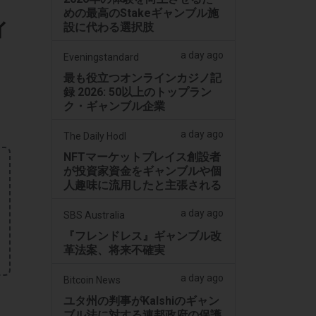
めの最高のStakeギャンブル施
ィ
設に代わる選択肢
a day ago
Eveningstandard
最も役立つオンラインカジノ記
録 2026: 50以上のトップラン
ク・ギャンブル企業
a day ago
The Daily Hodl
NFTマーケットプレイス創設者
が投資家資金をギャンブルや個
人趣味に流用したと主張される
a day ago
SBS Australia
『フレンドレス』ギャンブル改
革法案、将来不確実
a day ago
Bitcoin News
ユタ州の判事がKalshiのギャン
ブル法に対する連邦政府の保護