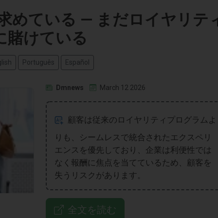
求めている — まだロイヤリテ
に賭けている
lish
Português
Español
Dmnews
March 12 2026
顧客は従来のロイヤリティプログラムよ
りも、シームレスで統合されたエクスペリ
エンスを優先しており、企業は利便性では
なく報酬に焦点を当てているため、顧客を
失うリスクがあります。
全文を読む