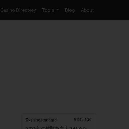
Casino Directory
Tools
Blog
About
a day ago
Eveningstandard
2026年の体験を向上させるた